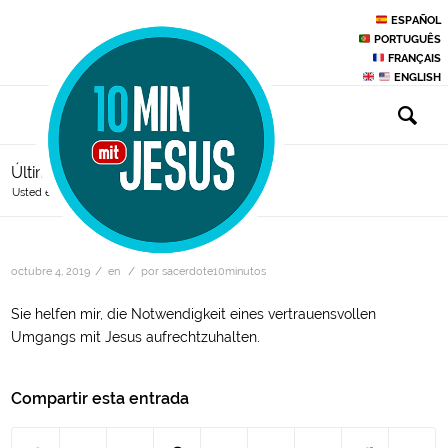
ESPAÑOL
PORTUGUÊS
FRANÇAIS
ENGLISH
Últimas entradas
Usted está aquí:
Inicio
/
/
octubre 4, 2019
en
por
sacerdote10minutos
Sie helfen mir, die Notwendigkeit eines vertrauensvollen
Umgangs mit Jesus aufrechtzuhalten.
Compartir esta entrada